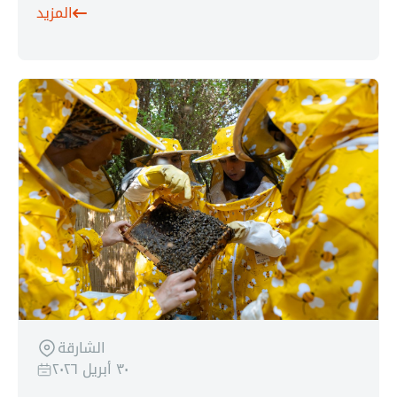
المزيد
الشارقة
٣٠ أبريل ٢٠٢٦