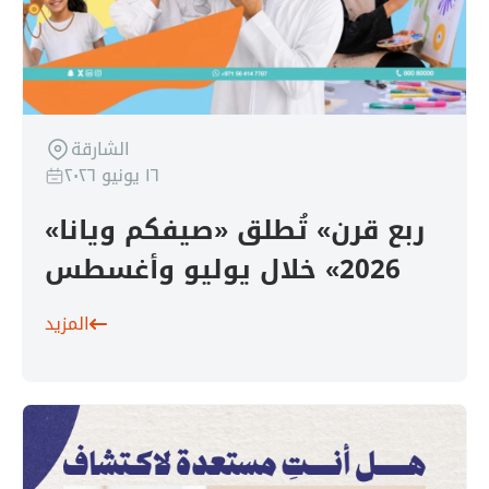
الشارقة
١٦ يونيو ٢٠٢٦
«ربع قرن» تُطلق «صيفكم ويانا
2026» خلال يوليو وأغسطس
المزيد