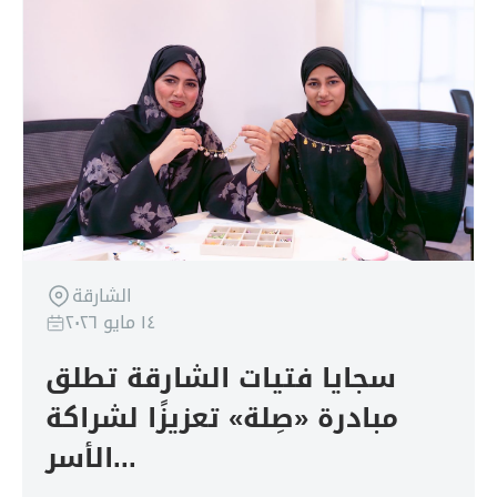
الشارقة
١٤ مايو ٢٠٢٦
سجايا فتيات الشارقة تطلق
مبادرة «صِلة» تعزيزًا لشراكة
الأسر...