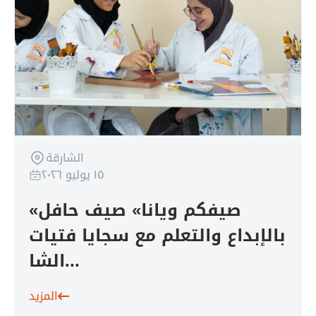
الشارقة
١٥ يوليو ٢٠٢٦
«صيفكم ويانا» صيف حافل
بالإبداع والتعلم مع سجايا فتيات
الشا...
المزيد