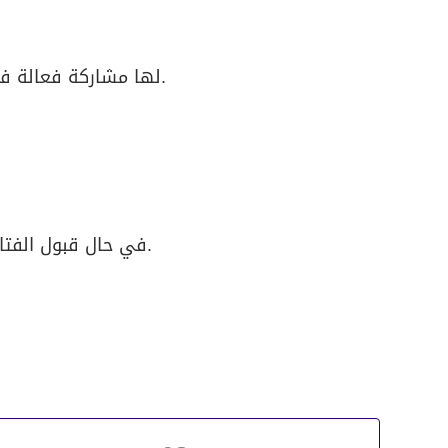
7- لها مشاركة فعالة في الأنشطة المدرسية، وتثبـت ذلك من خلال رسـالة تزكيـة حديثة صادرة من المدرسة المسجلة فيها.
10- في حال قبول الفتاة يتم دفع رسوم شهرية مقدارها 300 درهم/ شهر، ويكون دفعها مقدماً للحصول على العضوية.