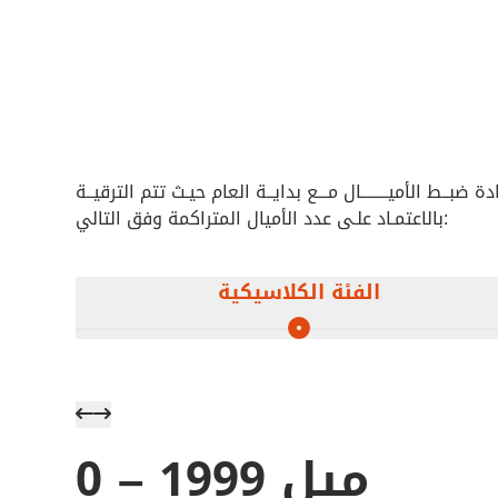
بــط الأميــــــــال مـــع بدايــة العام حيـث تتم الترقيــة
بالاعتمـاد علـى عدد الأميال المتراكمة وفق التالي:
الفئة الكلاسيكية
0 – 1999 ميل