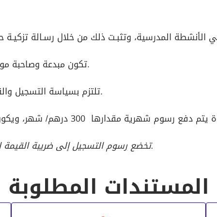
8- تكون مبدعة وصاحبة موهبة متميزة يمكن استثمارها في المركز.
9- تلتزم بسياسة التسجيل والقوانين العامة في سجايا فتيات الشارقة.
تخضع رسوم التسجيل إلى ضريبة القيمة المضافة ومقدارها 15 درهماً للشهر الواحد.
المستندات المطلوبة