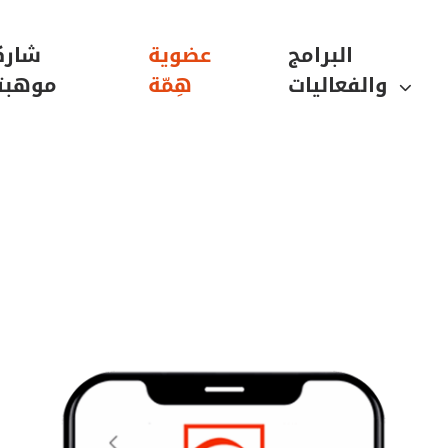
البرامج
عضوية
شارك
والفعاليات
هِمّة
موهبت
 همّة: بوابتك نحو الت