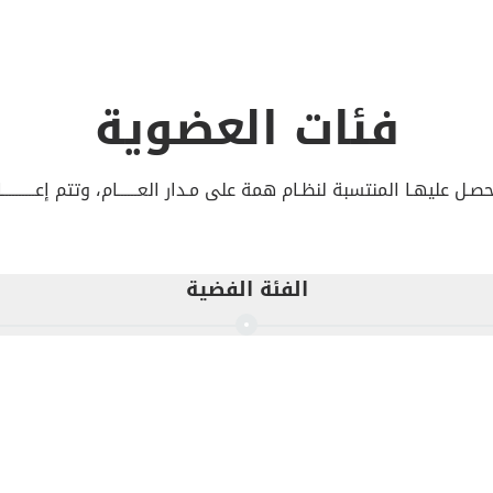
فئات العضوية
هـا المنتسبة لنظـام همة على مـدار العــــــام، وتتم إعــــــــــادة ض
الفئة الفضية