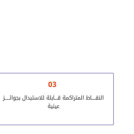
03
النقــــاط المتراكمة قـــابلة للاستبدال بجوائـــــز
عينية