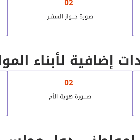
02
صـورة جـــواز السفــر
ت إضافية لأبناء المو
02
صــــورة هوية الأم