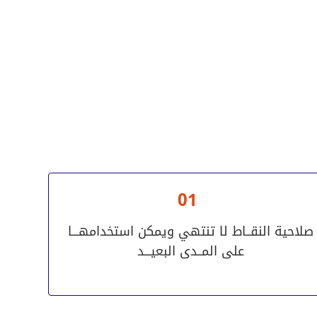
01
صلاحية النقــاط لا تنتهي ويمكن استخدامهـــا
على المــدى البعيـــد