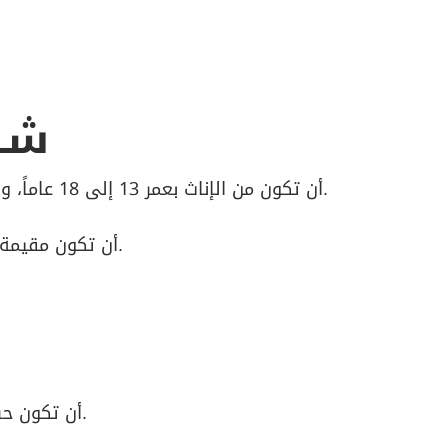
شــ
1- أن تكون من الإناث بعمر 13 إلى 18 عاماً، ويجوز ضم السجية بعمر 12 عاماً في حال رغبة ولي أمرها بذلك وبعـد موافقة سجايا فتيــات الشــارقة.
2- أن تكون مقيمة في دولة الإمارات العربية المتحدة مع ذويها لمدة لا تقل عن 5 سنوات وفي إمارة الشارقة تحديداً.
5- أن تكون حسنة السيرة والسلوك وتضيف قيمة من خلال المشاركة مع أقرانها في مراكز سجايا فتيات الشارقة.