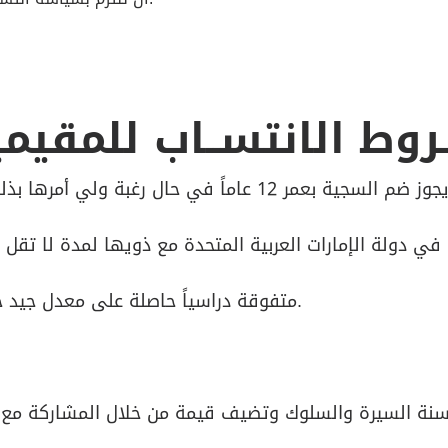
روط الانتســاب للمقيم
3- متفوقة دراسياً حاصلة على معدل جيد جداً أو ما يعادله في آخر شهادة دراسية.