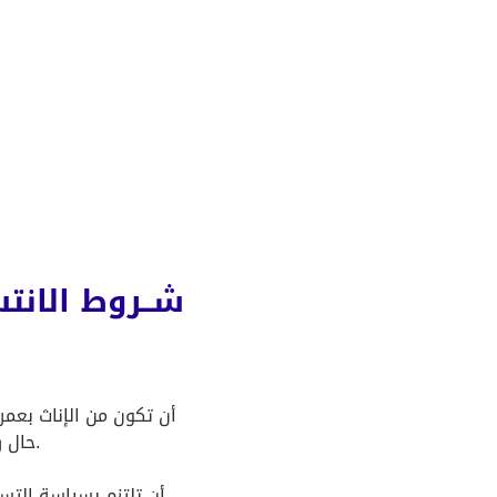
شــروط الانت
حال رغبة ولي أمرها بذلك وبعد موافقة سجايا فتيات الشارقة.
3- أن تلتزم بسياسة التسجيل والقوانين العامة في مراكز سجايا فتيات الشارقة.