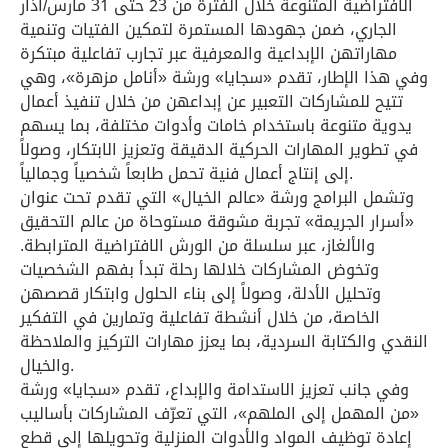
الافتراضية المتنوعة خلال الفترة من 23 حتى 31 مارس/آذار
الجاري، ضمن جهودها المستمرة لتمكين الفتيات وتنمية
مهاراتهن الإبداعية والمعرفية عبر تجارب تفاعلية مبتكرة
وفي هذا الإطار، تقدم «سجايا» ورشة «أنامل مزهرة»، وهي
تتيح للمشاركات التعبير عن إبداعهن من خلال تنفيذ أعمال
يدوية متنوعة باستخدام خامات وأدوات مختلفة، بما يسهم
في تطوير المهارات الحركية الدقيقة وتعزيز الابتكار، وصولاً
إلى إنتاج أعمال فنية تحمل طابعاً شخصياً وجمالياً.
وتشمل البرامج ورشة «عالم الخيال» التي تقدم تحت عنوان
«أسرار الجريمة» تجربة مشوقة مستوحاة من عالم التحقيق
والألغاز، عبر سلسلة من الورش الافتراضية المترابطة.
وتخوض المشاركات خلالها رحلة تبدأ بفهم الشخصيات
وتحليل الأدلة، وصولاً إلى بناء الحلول وابتكار قصصهن
الخاصة، من خلال أنشطة تفاعلية وتمارين في التفكير
النقدي والكتابة السردية، بما يعزز مهارات التركيز والملاحظة
والخيال.
وفي جانب تعزيز الاستدامة والإبداع، تقدم «سجايا» ورشة
«من المهمل إلى الملهم»، التي تعرّف المشاركات بأساليب
إعادة توظيف المواد والأدوات المنزلية وتحويلها إلى قطع